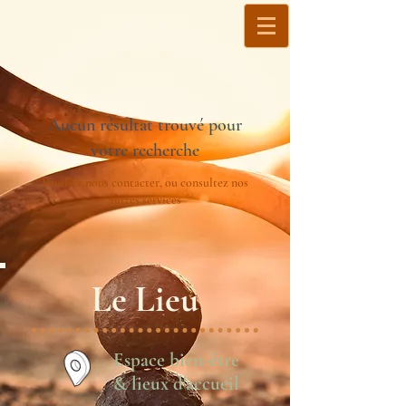
Aucun résultat trouvé pour
votre recherche
Veuillez nous contacter, ou consultez nos
autres services
Le Lieu
Espace bien-être
& lieux d'accueil