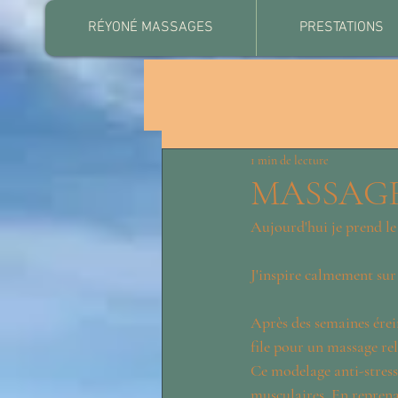
RÉYONÉ MASSAGES
PRESTATIONS
1 min de lecture
MASSAG
Aujourd'hui je prend le
J'inspire calmement sur 
Après des semaines érein
file pour un massage re
Ce modelage anti-stress
musculaires. En reprenan