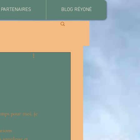
PARTENAIRES
BLOG RÉYONÉ
temps pour moi, je 
ntions 
 souplesse et 