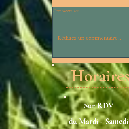
Commentaires
Rédigez un commentaire...
LIBÉREZ LA SÉROTONINE :
HORMONE DE BIEN-ÊTRE
Horaire
Sur RDV
du Mardi - Samedi