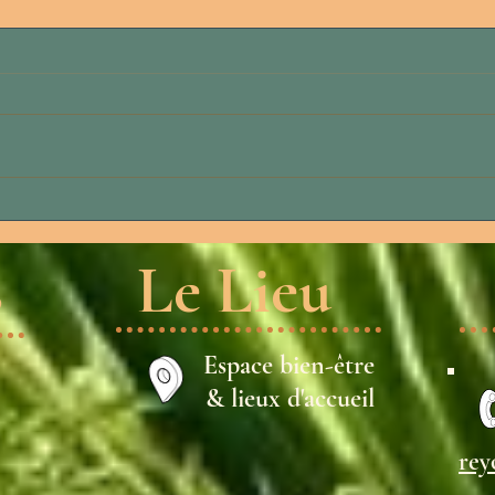
LE FORFAIT 3 LUNES
☼ J
s
Le Lieu
Espace bien-être
& lieux d'accueil
rey