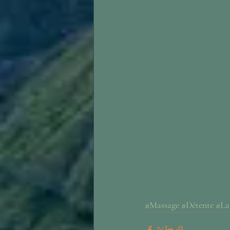
#Massage
#Détente
#La