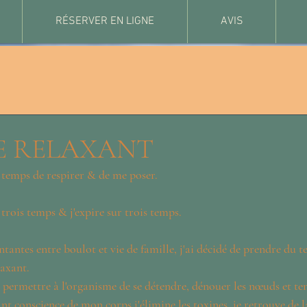
RÉSERVER EN LIGNE
AVIS
E RELAXANT
 temps de respirer & de me poser.
trois temps & j'expire sur trois temps.
tantes entre boulot et vie de famille, j'ai décidé de prendre du 
laxant.
 permettre à l'organisme de se détendre, dénouer les nœuds et te
t conscience de mon corps j'élimine les toxines, je retrouve de la