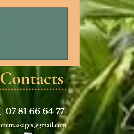
OURNÉE PRIVILÈGE ☼
Contacts
07 81 66 64 77
onemassages@gmail.com