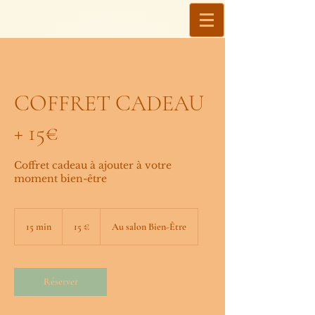
COFFRET CADEAU
+ 15€
Coffret cadeau à ajouter à votre
15
euros
15 min
1
15 €
Au salon Bien-Être
5
m
i
n
Réserver